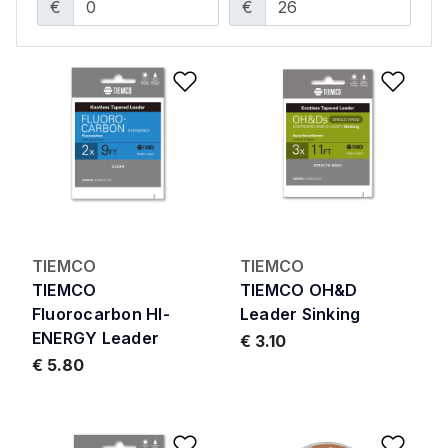
€
€
Add to Wishlist
Add 
TIEMCO
TIEMCO
TIEMCO
TIEMCO OH&D
Fluorocarbon HI-
Leader Sinking
ENERGY Leader
€ 3.10
€ 5.80
Add to Wishlist
Add 