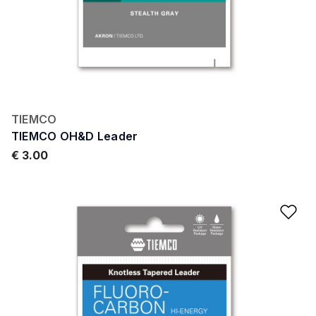
TIEMCO
TIEMCO OH&D Leader
€ 3.00
Ad