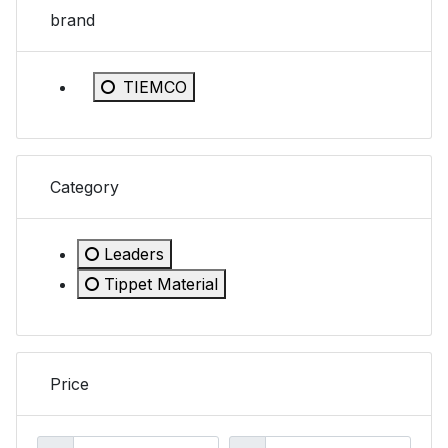
brand
Refine by brand: TIEMCO
TIEMCO
Category
Leaders
Refine by Category: Leaders
Tippet Material
Refine by Category: Tippet Material
Price