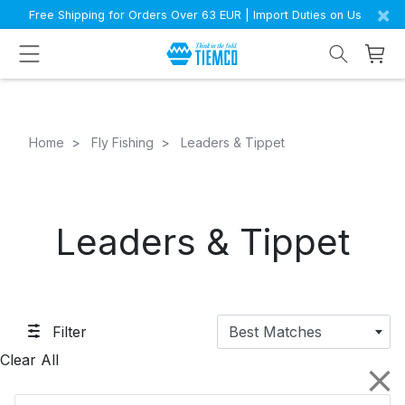
×
Free Shipping for Orders Over 63 EUR | Import Duties on Us
Home
Fly Fishing
Leaders & Tippet
Leaders & Tippet
Filter
Best Matches
Clear All