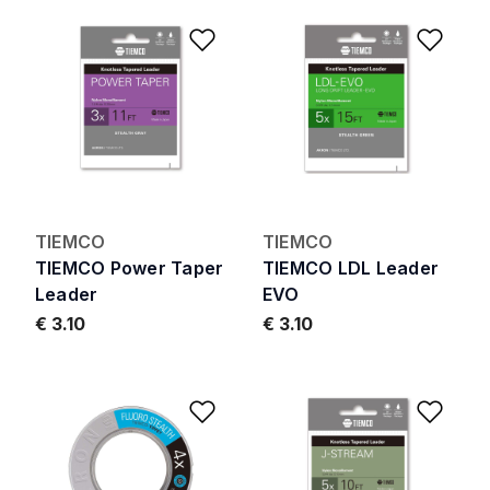
Add to Wishlist
Add 
TIEMCO
TIEMCO
TIEMCO Power Taper
TIEMCO LDL Leader
Leader
EVO
€ 3.10
€ 3.10
Add to Wishlist
Add 