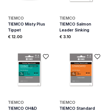
TIEMCO
TIEMCO
TIEMCO Misty Plus
TIEMCO Salmon
Tippet
Leader Sinking
€ 12.00
€ 3.10
Add to Wishlist
Add 
TIEMCO
TIEMCO
TIEMCO OH&D
TIEMCO Standard