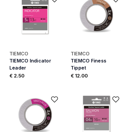
TIEMCO
TIEMCO
TIEMCO Indicator
TIEMCO Finess
Leader
Tippet
€ 2.50
€ 12.00
Add to Wishlist
Add 