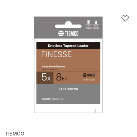
Ad
TIEMCO