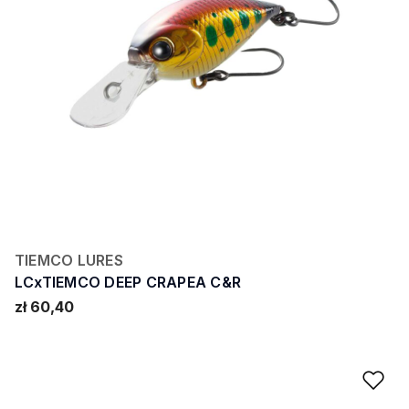
TIEMCO LURES
LCxTIEMCO DEEP CRAPEA C&R
zł 60,40
Ad