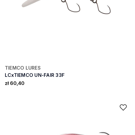
TIEMCO LURES
LCxTIEMCO UN-FAIR 33F
zł 60,40
Ad