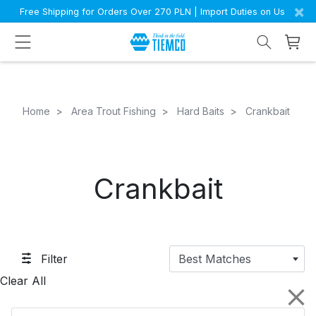
×
Free Shipping for Orders Over 270 PLN | Import Duties on Us
Home
Area Trout Fishing
Hard Baits
Crankbait
Crankbait
Filter
Best Matches
Clear All