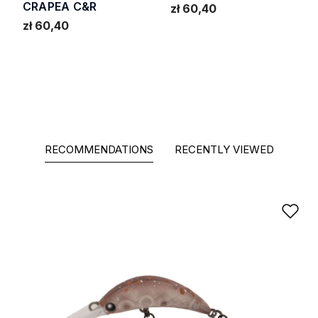
CRAPEA C&R
zł 60,40
zł 60,40
RECOMMENDATIONS
RECENTLY VIEWED
Ad